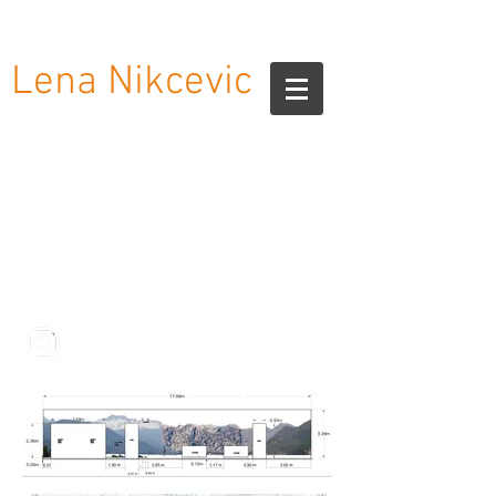
Lena Nikcevic
CATALOG French-German
CATALOG English-Montenegrin
UF